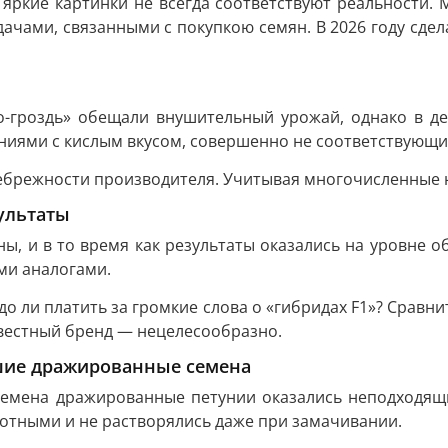
 яркие картинки не всегда соответствуют реальности.
чами, связанными с покупкою семян. В 2026 году сдел
-гроздь» обещали внушительный урожай, однако в де
ниями с кислым вкусом, совершенно не соответствующ
брежности производителя. Учитывая многочисленные не
ультаты
, и в то время как результаты оказались на уровне о
ми аналогами.
до ли платить за громкие слова о «гибридах F1»? Срав
звестный бренд — нецелесообразно.
вшие дражированные семена
емена дражированные петунии оказались неподходящи
отными и не растворялись даже при замачивании.