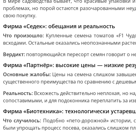
В мире садоводства бывает, что красивые упаковки и
проблемах, но порой остаются разочарованными неуда
свою покупку.
Фирма «Седек»: обещания и реальность
Что произошло:
Купленные семена томатов «F1 Чудо
всходами. Остальные оказались неопознанными расте
Вердикт:
повторяющийся пересорт семян говорит о не
Фирма «Партнёр»: высокие цены — низкие рез
Основные жалобы:
Цены на семена слишком завышены
существенного преимущества по сравнению с дешевы
Реальность:
Всхожесть действительно неплохая, но на
сопоставимыми, и для подоконника переплатить за и
Фирма «Биотехника»: технологически устаре
Что случилось:
Подобно «пето-дорожной» истории, с
были упрощать процесс посева, оказались слишком пл