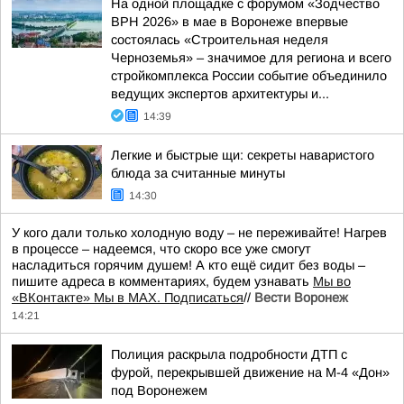
На одной площадке с форумом «Зодчество
ВРН 2026» в мае в Воронеже впервые
состоялась «Строительная неделя
Черноземья» – значимое для региона и всего
стройкомплекса России событие объединило
ведущих экспертов архитектуры и...
14:39
Легкие и быстрые щи: секреты наваристого
блюда за считанные минуты
14:30
У кого дали только холодную воду – не переживайте! Нагрев
в процессе – надеемся, что скоро все уже смогут
насладиться горячим душем! А кто ещё сидит без воды –
пишите адреса в комментариях, будем узнавать
Мы во
«ВКонтакте» Мы в MAX. Подписаться
//
Вести Воронеж
14:21
Полиция раскрыла подробности ДТП с
фурой, перекрывшей движение на М-4 «Дон»
под Воронежем