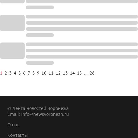
1
2
3
4
5
6
7
8
9
10
11
12
13
14
15
...
28
© Лента новостей Воронежа
Email:
info@newsvoronezh.ru
О нас
Контакты