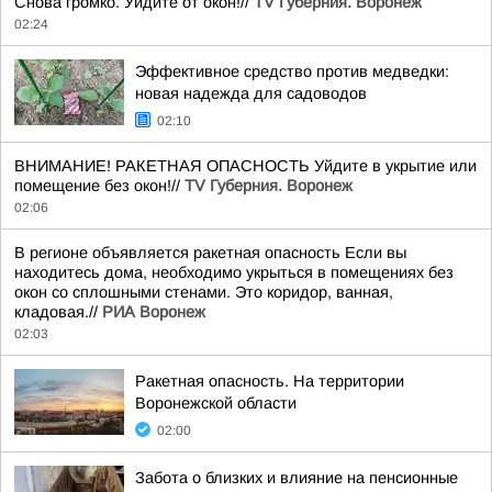
Снова громко. Уйдите от окон!//
TV Губерния. Воронеж
02:24
Эффективное средство против медведки:
новая надежда для садоводов
02:10
ВНИМАНИЕ! РАКЕТНАЯ ОПАСНОСТЬ Уйдите в укрытие или
помещение без окон!//
TV Губерния. Воронеж
02:06
В регионе объявляется ракетная опасность Если вы
находитесь дома, необходимо укрыться в помещениях без
окон со сплошными стенами. Это коридор, ванная,
кладовая.//
РИА Воронеж
02:03
Ракетная опасность. На территории
Воронежской области
02:00
Забота о близких и влияние на пенсионные