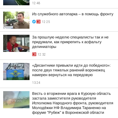
12:48
Из служебного автопарка – в помощь фронту
12:25
За прошлую неделю специалисты так и не
придумали, как прикрепить к асфальту
делиниаторы
12:32
«Десантники привыкли идти до победного»:
после двух тяжелых ранений воронежец
намерен вернуться на передовую
13:24
Весть о вторжении врага в Курскую область
застала заместителя руководителя
Исполкома Народного фронта, руководителя
Молодёжки НФ Владимира Тараненко на
форуме "Рубеж" в Воронежской области