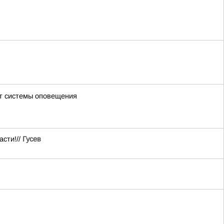
ют системы оповещения
асти!//
Гусев