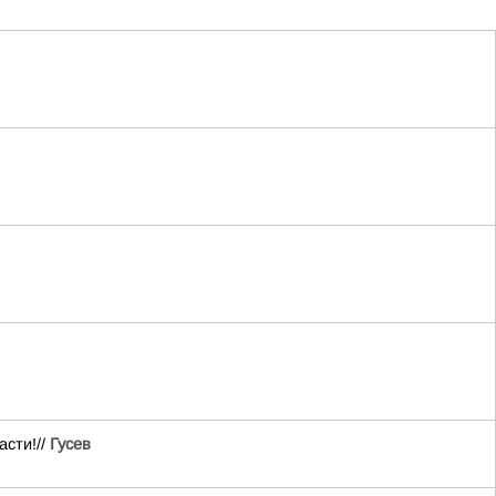
асти!//
Гусев