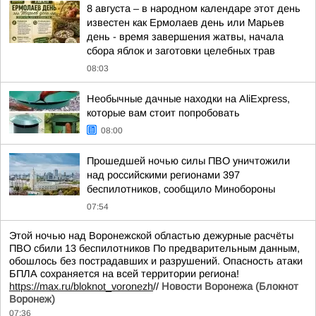
8 августа – в народном календаре этот день
известен как Ермолаев день или Марьев
день - время завершения жатвы, начала
сбора яблок и заготовки целебных трав
08:03
Необычные дачные находки на AliExpress,
которые вам стоит попробовать
08:00
Прошедшей ночью силы ПВО уничтожили
над российскими регионами 397
беспилотников, сообщило Минобороны
07:54
Этой ночью над Воронежской областью дежурные расчёты
ПВО сбили 13 беспилотников По предварительным данным,
обошлось без пострадавших и разрушений. Опасность атаки
БПЛА сохраняется на всей территории региона!
https://max.ru/bloknot_voronezh
//
Новости Воронежа (Блокнот
Воронеж)
07:36