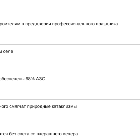
троителям в преддверии профессионального праздника
м селе
 обеспечены 68% АЗС
ного смягчат природные катаклизмы
тся без света со вчерашнего вечера