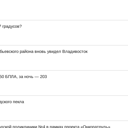
7 градусов?
обьевского района вновь увидел Владивосток
150 БПЛА, за ночь — 203
дского пекла
ской поликлиники №4 в рамках проекта «Онкопатруль»