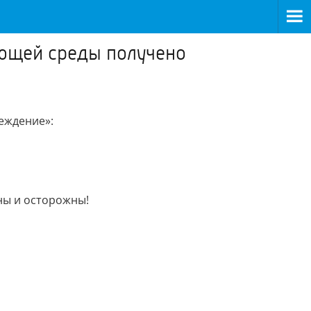
ающей среды получено
еждение»:
ны и осторожны!