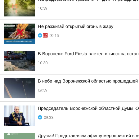
10:39
Не разжигай открытый огонь в жару
09:15
В Воронеже Ford Fiesta влетел в киоск на оста
10:30
В небе над Воронежской областью прошедшей 
09:39
Председатель Воронежской областной Думы Ю
09:33
Друзья! Представляем афишу мероприятий в «