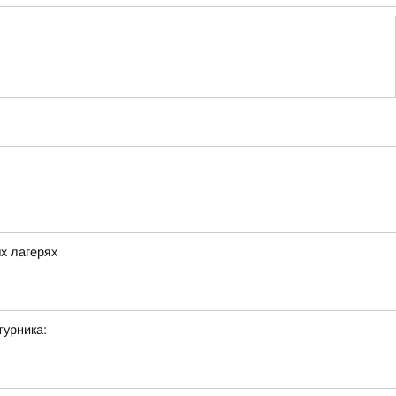
х лагерях
урника: