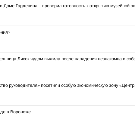
в Доме Гарденина – проверил готовность к открытию музейной э
ения?
тельница Лисок чудом выжила после нападения незнакомца в соб
ство руководителя» посетили особую экономическую зону «Цент
оде в Воронеже