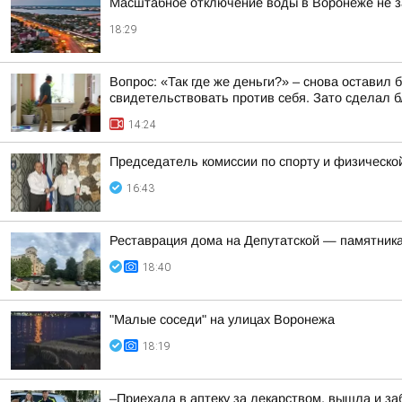
Масштабное отключение воды в Воронеже не 
18:29
Вопрос: «Так где же деньги?» – снова оставил
свидетельствовать против себя. Зато сделал бл
14:24
Председатель комиссии по спорту и физическо
16:43
Реставрация дома на Депутатской — памятника
18:40
"Малые соседи" на улицах Воронежа
18:19
–Приехала в аптеку за лекарством, вышла и за