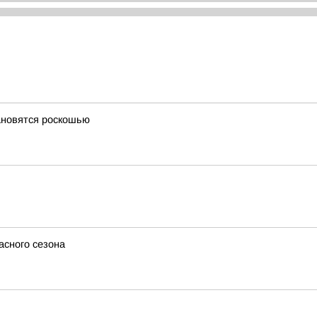
ановятся роскошью
асного сезона