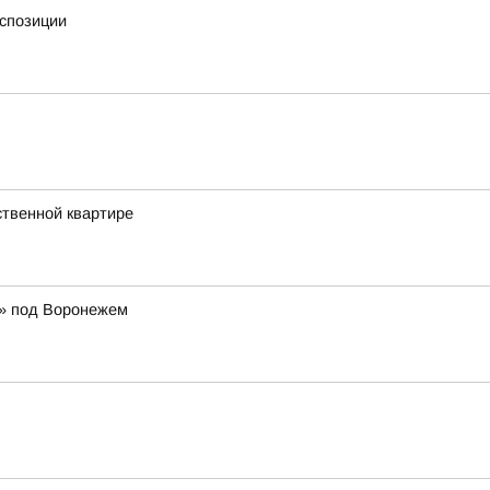
кспозиции
ственной квартире
р» под Воронежем