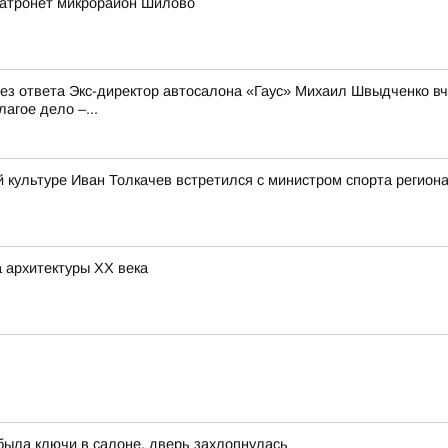
затронет микрорайон Шилово
 без ответа Экс-директор автосалона «Гаус» Михаил Швыдченко 
агое дело –...
й культуре Иван Толкачев встретился с министром спорта регио
 архитектуры ХХ века
была ключи в салоне, дверь захлопнулась