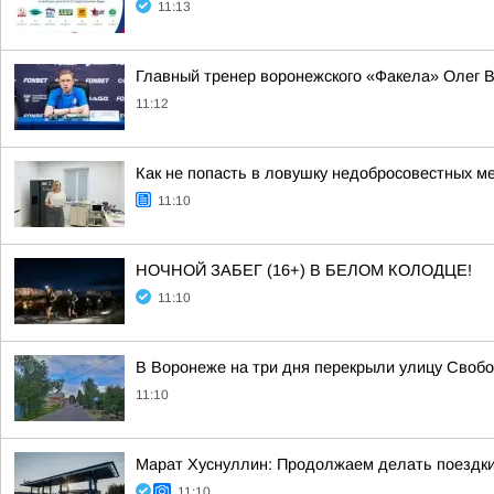
11:13
Главный тренер воронежского «Факела» Олег Ва
11:12
Как не попасть в ловушку недобросовестных м
11:10
НОЧНОЙ ЗАБЕГ (16+) В БЕЛОМ КОЛОДЦЕ!
11:10
В Воронеже на три дня перекрыли улицу Своб
11:10
Марат Хуснуллин: Продолжаем делать поездки
11:10