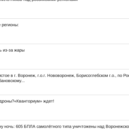
 регионы:
ь из-за жары
ое в г. Воронеж, г.о.г. Нововоронеж, Борисоглебском г.о., по Р
ановскому...
 дроны?«Кванториум» ждет!
ну ночь: 605 БПЛА самолётного типа уничтожены над Воронежской