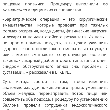
пищевые привычки. Процедуру выполнили
по
назначению
медицинских специалистов.
«Бариатрические операции – это хирургические
вмешательства, которые проводят при тяжёлых
формах ожирения, когда диеты, физические нагрузки
и лекарства не дают стойкого результата. Их цель –
не просто помочь похудеть, а в целом улучшить
здоровье: часто после такого вмешательства уходят
или заметно смягчаются сопутствующие болезни,
такие как сахарный диабет второго типа, гипертония,
синдром обструктивного апноэ сна, проблемы с
суставами», – рассказали в ВГКБ №3.
Суть метода состоит в том, чтобы изменить
анатомию желудочно-кишечного тракт
а: уменьшить
объём желудка, перенаправить поток пищи или
совместить оба подхода
. Процедуру по установлению
баллона провели сотрудники эндоскопического