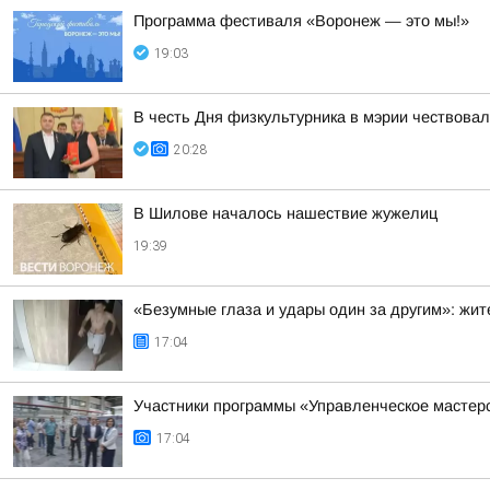
Программа фестиваля «Воронеж — это мы!»
19:03
В честь Дня физкультурника в мэрии чествова
20:28
В Шилове началось нашествие жужелиц
19:39
«Безумные глаза и удары один за другим»: жи
17:04
Участники программы «Управленческое мастер
17:04