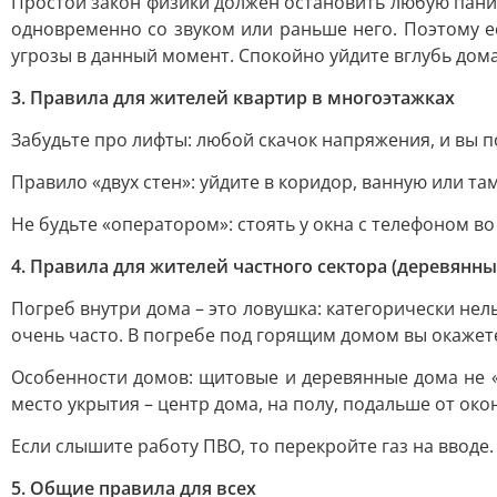
Простой закон физики должен остановить любую паник
одновременно со звуком или раньше него. Поэтому е
угрозы в данный момент. Спокойно уйдите вглубь дома
3. Правила для жителей квартир в многоэтажках
Забудьте про лифты: любой скачок напряжения, и вы по
Правило «двух стен»: уйдите в коридор, ванную или та
Не будьте «оператором»: стоять у окна с телефоном в
4. Правила для жителей частного сектора (деревянн
Погреб внутри дома – это ловушка: категорически не
очень часто. В погребе под горящим домом вы окажетес
Особенности домов: щитовые и деревянные дома не 
место укрытия – центр дома, на полу, подальше от ок
Если слышите работу ПВО, то перекройте газ на вводе.
5. Общие правила для всех