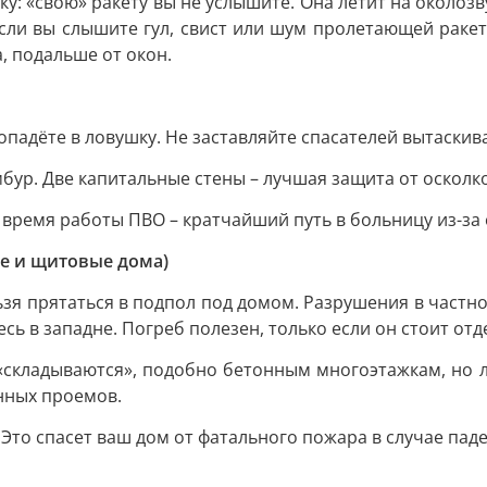
у: «свою» ракету вы не услышите. Она летит на околозв
сли вы слышите гул, свист или шум пролетающей ракеты
, подальше от окон.
падёте в ловушку. Не заставляйте спасателей вытаскиват
мбур. Две капитальные стены – лучшая защита от осколк
о время работы ПВО – кратчайший путь в больницу из-за
ые и щитовые дома)
льзя прятаться в подпол под домом. Разрушения в час
ь в западне. Погреб полезен, только если он стоит отд
«складываются», подобно бетонным многоэтажкам, но л
онных проемов.
 Это спасет ваш дом от фатального пожара в случае пад