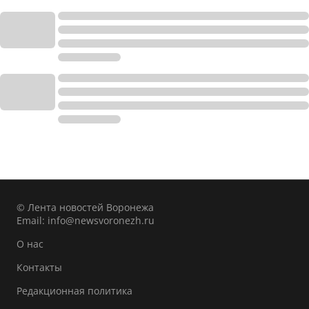
© Лента новостей Воронежа
Email:
info@newsvoronezh.ru
О нас
Контакты
Редакционная политика