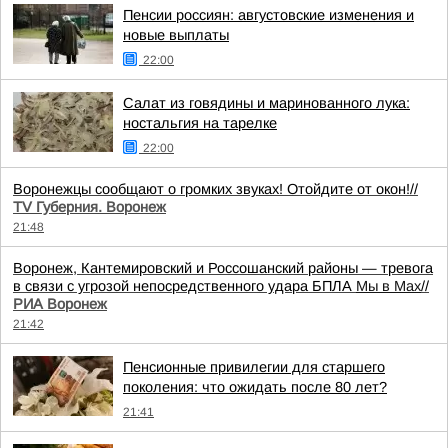
Пенсии россиян: августовские изменения и
новые выплаты
22:00
Салат из говядины и маринованного лука:
ностальгия на тарелке
22:00
Воронежцы сообщают о громких звуках! Отойдите от окон!//
TV Губерния. Воронеж
21:48
Воронеж, Кантемировский и Россошанский районы — тревога
в связи с угрозой непосредственного удара БПЛА
Мы в Мах
//
РИА Воронеж
21:42
Пенсионные привилегии для старшего
поколения: что ожидать после 80 лет?
21:41