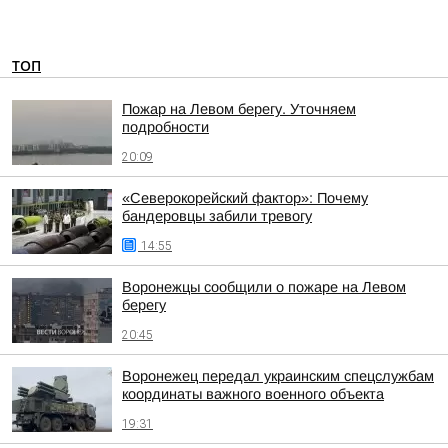
ТОП
Пожар на Левом берегу. Уточняем
подробности
20:09
«Северокорейский фактор»: Почему
бандеровцы забили тревогу
14:55
Воронежцы сообщили о пожаре на Левом
берегу
20:45
Воронежец передал украинским спецслужбам
координаты важного военного объекта
19:31