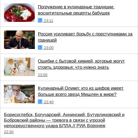
Погружение в кулинарные традиции:
восхитительные рецепты бабушек
23:11
Россия усиливает борьбу с преступниками за
границей
23:00
Ошибки с бытовой химией, которые могут
стоить здоровья: что нужно знать
23:00
Кулинарный Олимп: кто из шефов имеет
больше всего звезд Мишлен в мире?
22:40
Борисоглебск, Богучарский, Аннинский, Бутурлиновский и
Бобровский районы — тревога в связи с угрозой
непосредственного удара БПЛА.//
РИА Воронеж
22:30