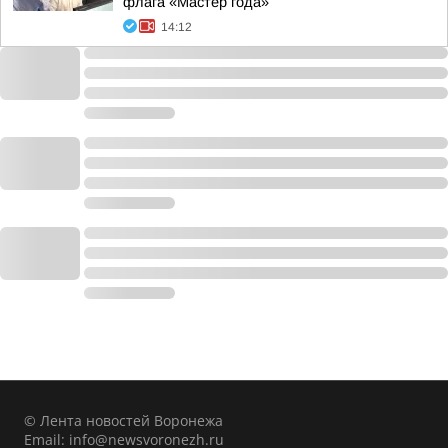
флага «Мастер года»
14:12
© Лента новостей Воронежа
Email:
info@newsvoronezh.ru