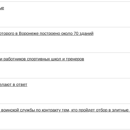
ые
оторого в Воронеже построено около 70 зданий
ли работников спортивных школ и тренеров
елают в ответ
воинской службы по контракту тем, кто пройдет отбор в элитны