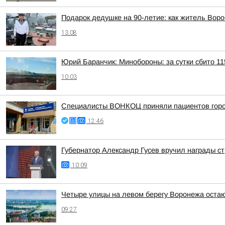
Подарок дедушке на 90-летие: как житель Вор
13:08
Юрий Баранчик: Минобороны: за сутки сбито 1
10:03
Специалисты ВОНКОЦ приняли пациентов город
12:46
Губернатор Александр Гусев вручил награды с
10:09
Четыре улицы на левом берегу Воронежа остаю
09:27