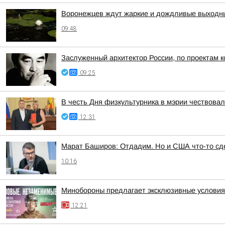
Воронежцев ждут жаркие и дождливые выходн
09:48
Заслуженный архитектор России, по проектам к
09:25
В честь Дня физкультурника в мэрии чествова
12:31
Марат Баширов: Отдадим. Но и США что-то сд
10:16
Минобороны предлагает эксклюзивные условия 
12:21