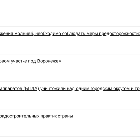
ражения молнией, необходимо соблюдать меры предосторожности:
довом участке под Воронежем
аппаратов (БПЛА) уничтожили над одним городским округом и т
градостроительных практик страны