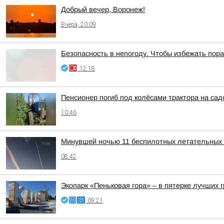
Добрый вечер, Воронеж!
Вчера, 20:09
Безопасность в непогоду. Чтобы избежать по
12:18
Пенсионер погиб под колёсами трактора на са
10:46
Минувшей ночью 11 беспилотных летательных 
08:42
Экопарк «Пеньковая гора» – в пятерке лучших 
09:21