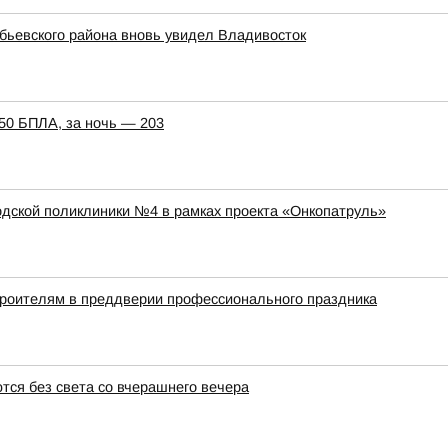
обьевского района вновь увидел Владивосток
150 БПЛА, за ночь — 203
ской поликлиники №4 в рамках проекта «Онкопатруль»
троителям в преддверии профессионального праздника
тся без света со вчерашнего вечера