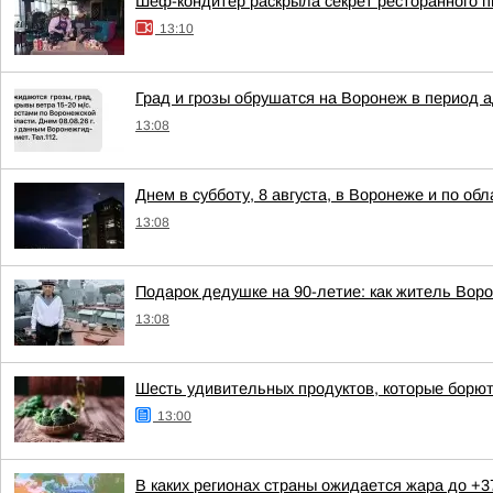
Шеф-кондитер раскрыла секрет ресторанного пи
13:10
Град и грозы обрушатся на Воронеж в период а
13:08
Днем в субботу, 8 августа, в Воронеже и по об
13:08
Подарок дедушке на 90-летие: как житель Вор
13:08
Шесть удивительных продуктов, которые борю
13:00
В каких регионах страны ожидается жара до +3