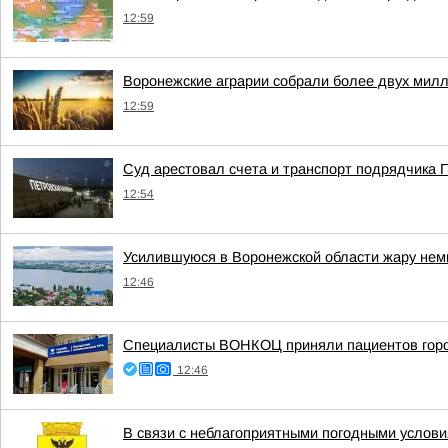
12:59
Воронежские аграрии собрали более двух милл
12:59
Суд арестовал счета и транспорт подрядчика 
12:54
Усилившуюся в Воронежской области жару нем
12:46
Специалисты ВОНКОЦ приняли пациентов горо
12:46
В связи с неблагоприятными погодными услови