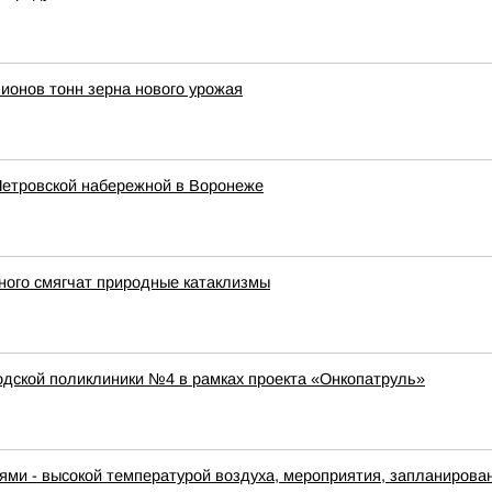
ионов тонн зерна нового урожая
Петровской набережной в Воронеже
ного смягчат природные катаклизмы
дской поликлиники №4 в рамках проекта «Онкопатруль»
ями - высокой температурой воздуха, мероприятия, запланирова