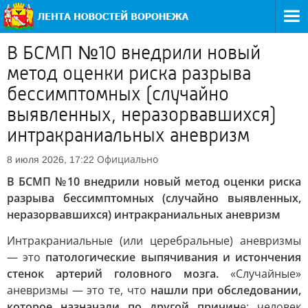
В БСМП №10 внедрили новый
метод оценки риска разрыва
бессимптомных (случайно
выявленных, неразорвавшихся)
интракраниальных аневризм
Официально
8 июля 2026, 17:22
В БСМП №10 внедрили новый метод оценки риска
разрыва бессимптомных (случайно выявленных,
неразорвавшихся) интракраниальных аневризм
Интракраниальные (или церебральные) аневризмы
— это
патологические выпячивания и истончения
стенок артерий головного мозга.
«Случайные»
аневризмы — это те, что
нашли при обследовании,
которое назначали по другой причин
е: человек