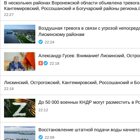
В нескольких районах Воронежской области объявлена тревога 
Кантемировский, Россошанский и Богучарский районы региона./
22:27
Воздушная тревога в связи с угрозой непосре
Лискинскому районам
22:24
Александр Гусев: Внимание! Лискинский, Остро
22:18
Лискинский, Острогожский, Кантемировский, Россошанский и Б
22:18
До 50 000 военных КНДР могут разместить в Р
22:12
Восстановление штатной подачи воды начнется 
22:09