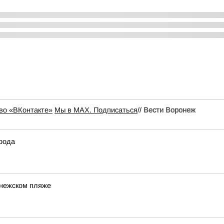
во «ВКонтакте»
Мы в MAX. Подписаться
//
Вести Воронеж
орода
онежском пляже