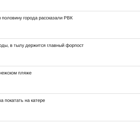
ы половину города рассказали РВК
оды, в тылу держится главный форпост
онежском пляже
а покатать на катере