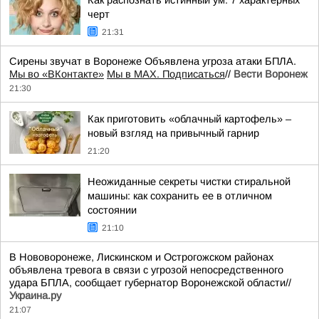
Как распознать истинный ум: 7 характерных
черт
21:31
Сирены звучат в Воронеже Объявлена угроза атаки БПЛА.
Мы во «ВКонтакте»
Мы в MAX. Подписаться
//
Вести Воронеж
21:30
Как приготовить «облачный картофель» –
новый взгляд на привычный гарнир
21:20
Неожиданные секреты чистки стиральной
машины: как сохранить ее в отличном
состоянии
21:10
В Нововоронеже, Лискинском и Острогожском районах
объявлена тревога в связи с угрозой непосредственного
удара БПЛА, сообщает губернатор Воронежской области//
Украина.ру
21:07