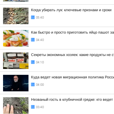
Когда убирать лук: ключевые признаки и сроки
05:40
Как быстро и просто приготовить яйцо пашот з
04:40
Секреты экономных хозяек: какие продукты не с
04:10
Куда ведет новая миграционная политика Росс
04:00
Незваный гость в клубничной грядке: кто веде
03:40