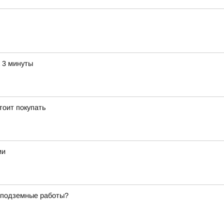
а 3 минуты
тоит покупать
ии
т подземные работы?