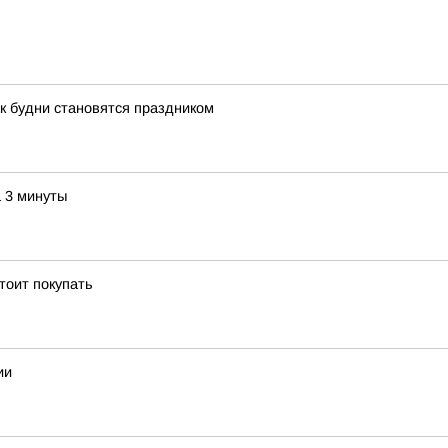
к будни становятся праздником
а 3 минуты
тоит покупать
ии