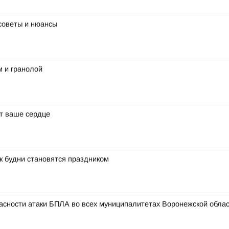
советы и нюансы
м и гранолой
ят ваше сердце
к будни становятся праздником
асности атаки БПЛА во всех муниципалитетах Воронежской облас