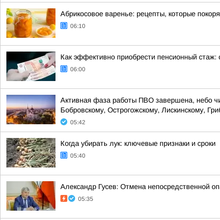
Абрикосовое варенье: рецепты, которые покор
06:10
Как эффективно приобрести пенсионный стаж: 
06:00
Активная фаза работы ПВО завершена, небо чист
Бобровскому, Острогожскому, Лискинскому, Гри
05:42
Когда убирать лук: ключевые признаки и сроки
05:40
Александр Гусев: Отмена непосредственной оп
05:35