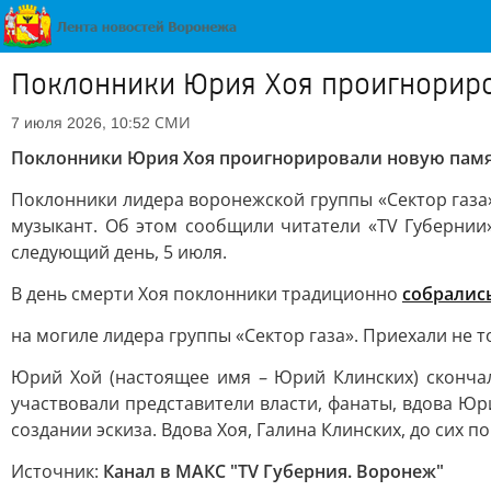
Поклонники Юрия Хоя проигнориро
СМИ
7 июля 2026, 10:52
Поклонники Юрия Хоя проигнорировали новую памя
Поклонники лидера воронежской группы «Сектор газа»
музыкант. Об этом сообщили читатели «TV Губернии»
следующий день, 5 июля.
В день смерти Хоя поклонники традиционно
собралис
на могиле лидера группы «Сектор газа». Приехали не т
Юрий Хой (настоящее имя
–
Юрий Клинских) скончал
участвовали представители власти, фанаты, вдова Юр
создании эскиза. Вдова Хоя, Галина Клинских, до сих п
Источник:
Канал в МАКС "TV Губерния. Воронеж"