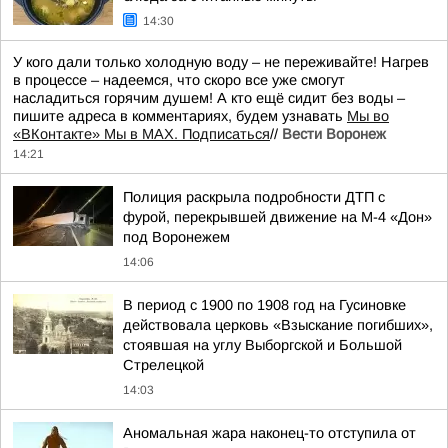
14:30
У кого дали только холодную воду – не переживайте! Нагрев
в процессе – надеемся, что скоро все уже смогут
насладиться горячим душем! А кто ещё сидит без воды –
пишите адреса в комментариях, будем узнавать
Мы во
«ВКонтакте» Мы в MAX. Подписаться
//
Вести Воронеж
14:21
Полиция раскрыла подробности ДТП с
фурой, перекрывшей движение на М-4 «Дон»
под Воронежем
14:06
В период с 1900 по 1908 год на Гусиновке
действовала церковь «Взыскание погибших»,
стоявшая на углу Выборгской и Большой
Стрелецкой
14:03
Аномальная жара наконец-то отступила от