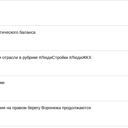
тического баланса
и отрасли в рубрике #ЛюдиСтройки #ЛюдиЖКХ
ике
ния на правом берегу Воронежа продолжаются