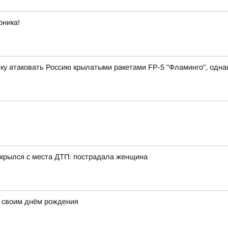
рника!
у атаковать Россию крылатыми ракетами FP-5 "Фламинго", однако
 скрылся с места ДТП: пострадала женщина
 своим днём рождения