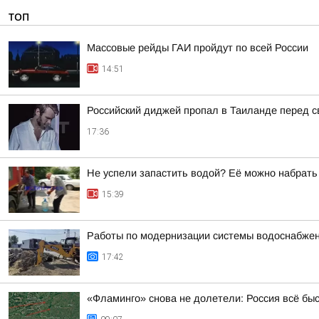
ТОП
Массовые рейды ГАИ пройдут по всей России
14:51
Российский диджей пропал в Таиланде перед 
17:36
Не успели запастить водой? Её можно набрать
15:39
Работы по модернизации системы водоснабжен
17:42
«Фламинго» снова не долетели: Россия всё бы