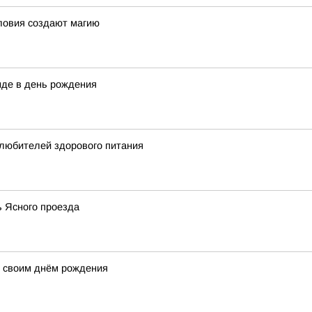
ловия создают магию
нде в день рождения
 любителей здорового питания
ь Ясного проезда
д своим днём рождения