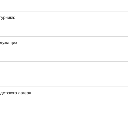
урника:
служащих
детского лагеря