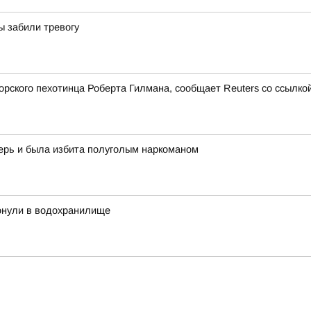
ы забили тревогу
ского пехотинца Роберта Гилмана, сообщает Reuters со ссылкой
ерь и была избита полуголым наркоманом
тонули в водохранилище