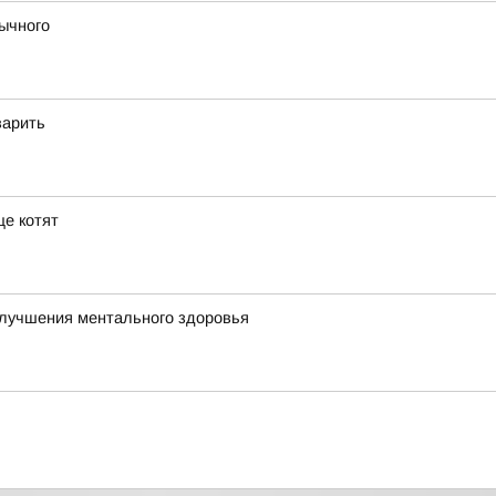
вычного
варить
е котят
улучшения ментального здоровья