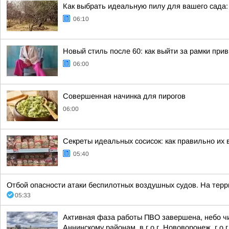
Как выбрать идеальную пилу для вашего сада:
06:10
Новый стиль после 60: как выйти за рамки при
06:00
Совершенная начинка для пирогов
06:00
Секреты идеальных сосисок: как правильно их 
05:40
Отбой опасности атаки беспилотных воздушных судов. На террит
05:33
Активная фаза работы ПВО завершена, небо чи
Аннинскому районам, в г.о.г. Нововоронеж, г.о.г