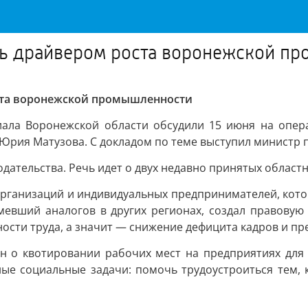
ать драйвером роста воронежской п
оста воронежской промышленности
ала Воронежской области обсудили 15 июня на опера
Юрия Матузова. С докладом по теме выступил министр 
дательства. Речь идет о двух недавно принятых областн
е организаций и индивидуальных предпринимателей, ко
мевший аналогов в других регионах, создал правову
сти труда, а значит — снижение дефицита кадров и пре
он о квотировании рабочих мест на предприятиях для
ые социальные задачи: помочь трудоустроиться тем, 