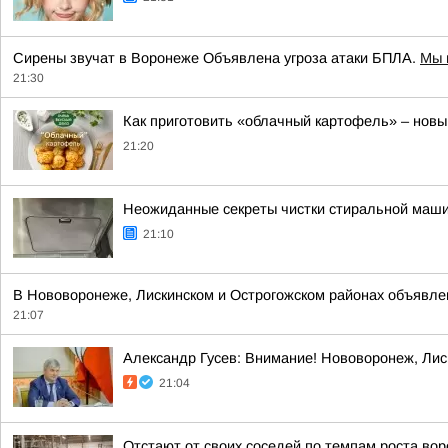
Сирены звучат в Воронеже Объявлена угроза атаки БПЛА.
Мы 
21:30
Как приготовить «облачный картофель» – новы
21:20
Неожиданные секреты чистки стиральной машин
21:10
В Нововоронеже, Лискинском и Острогожском районах объявлен
21:07
Александр Гусев: Внимание! Нововоронеж, Лис
21:04
Отстают от своих соседей по темпам роста в