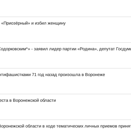
К «Приозёрный» и избил женщину
 Ходорковским*» - заявил лидер партии «Родина», депутат Госду
антифашистками 71 год назад произошла в Воронеже
еста в Воронежской области
оронежской области в ходе тематических личных приемов принят