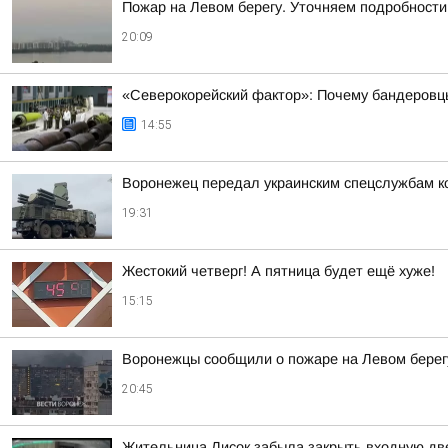
Пожар на Левом берегу. Уточняем подробности
20:09
«Северокорейский фактор»: Почему бандеровц
14:55
Воронежец передал украинским спецслужбам к
19:31
Жестокий четверг! А пятница будет ещё хуже!
15:15
Воронежцы сообщили о пожаре на Левом берег
20:45
Жительница Лисок забыла закрыть входную дв