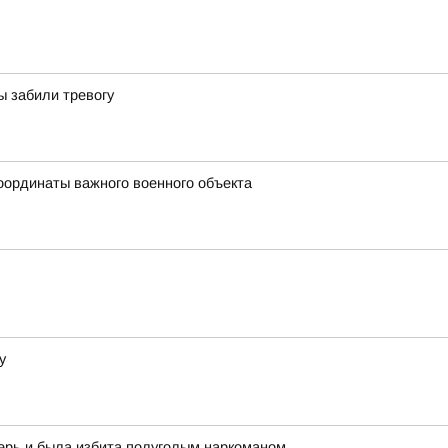
ы забили тревогу
оординаты важного военного объекта
у
ерь и была избита полуголым наркоманом