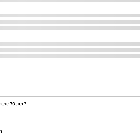
осле 70 лет?
рт