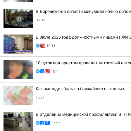
В Воронежской области минувшей ночью облом
09:09
В июле 2026 года должностными лицами ГЖИ В
18:11
10 суток под арестом проведёт нетрезвый авт
18:11
Как выглядит боль на ближайшие выходные:
15:21
В отделении медицинской профилактики ВГП №1
17:57