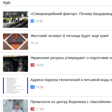
ТОП
«Северокорейский фактор»: Почему бандеровц
14:55
Жестокий четверг! А пятница будет ещё хуже!
15:15
Украинские ресурсы утверждают о подготовке н
16:25
Адреса подвоза технической и питьевой воды 
15:59
Прокатился по центру Воронежа с «бассейном»
17:43