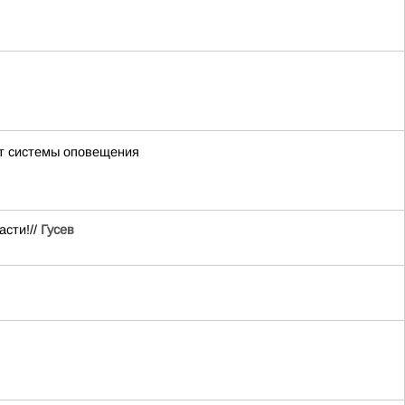
ют системы оповещения
асти!//
Гусев