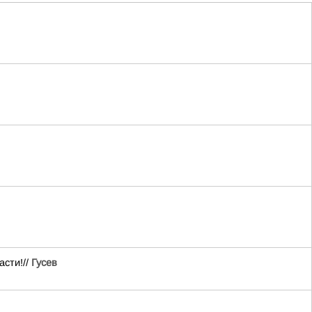
асти!//
Гусев