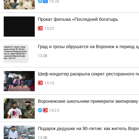
16:33
Прокат фильма «Последний богатырь
13:25
Град и грозы обрушатся на Воронеж в период а
13:08
Шеф-кондитер раскрыла секрет ресторанного пи
13:10
Воронежские школьники примерили экипировку
16:23
Подарок дедушке на 90-летие: как житель Вор
13:08