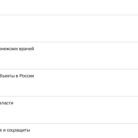
онежских врачей
бъекты в России
власти
в и соцзащиты