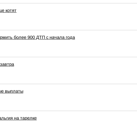
ще котят
рмить более 900 ДТП с начала года
 завтра
вые выплаты
альгия на тарелке