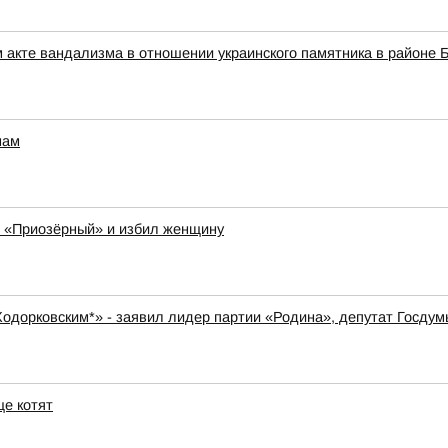
 акте вандализма в отношении украинского памятника в районе 
мам
К «Приозёрный» и избил женщину
 Ходорковским*» - заявил лидер партии «Родина», депутат Госду
е котят