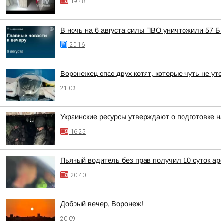
19:48
В ночь на 6 августа силы ПВО уничтожили 57 
20:16
Воронежец спас двух котят, которые чуть не у
21:03
Украинские ресурсы утверждают о подготовке н
16:25
Пьяный водитель без прав получил 10 суток ар
20:40
Добрый вечер, Воронеж!
20:09