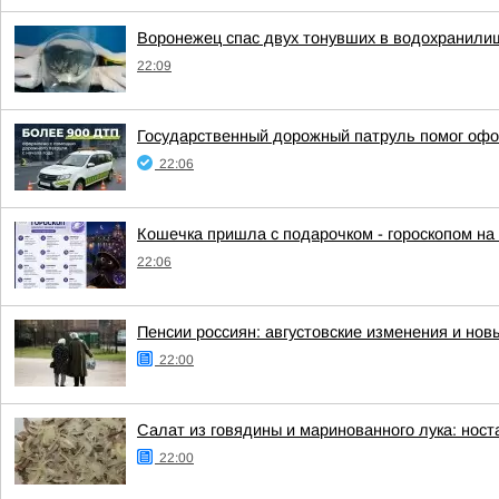
Воронежец спас двух тонувших в водохранили
22:09
Государственный дорожный патруль помог офо
22:06
Кошечка пришла с подарочком - гороскопом на
22:06
Пенсии россиян: августовские изменения и но
22:00
Салат из говядины и маринованного лука: ност
22:00