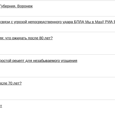
Губерния. Воронеж
 связи с угрозой непосредственного удара БПЛА
Мы в Мах
//
РИА 
я: что ожидать после 80 лет?
простой рецепт для незабываемого угощения
осле 70 лет?
рт