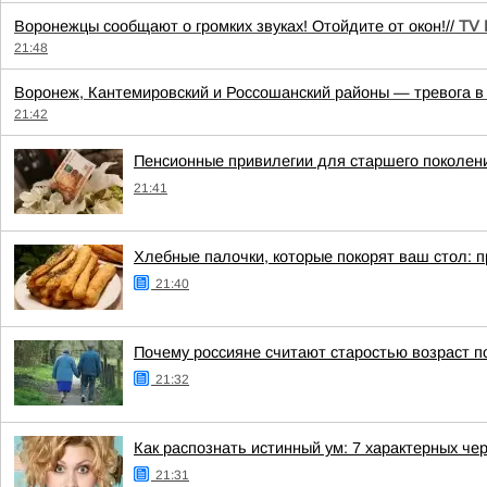
Воронежцы сообщают о громких звуках! Отойдите от окон!//
TV 
21:48
Воронеж, Кантемировский и Россошанский районы — тревога в
21:42
Пенсионные привилегии для старшего поколени
21:41
Хлебные палочки, которые покорят ваш стол: 
21:40
Почему россияне считают старостью возраст п
21:32
Как распознать истинный ум: 7 характерных че
21:31