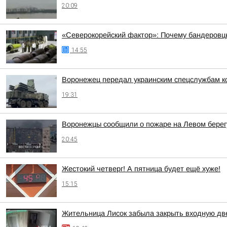
20:09
«Северокорейский фактор»: Почему бандеровц
14:55
Воронежец передал украинским спецслужбам к
19:31
Воронежцы сообщили о пожаре на Левом берег
20:45
Жестокий четверг! А пятница будет ещё хуже!
15:15
Жительница Лисок забыла закрыть входную дв