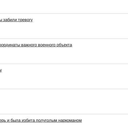
ы забили тревогу
оординаты важного военного объекта
у
ерь и была избита полуголым наркоманом