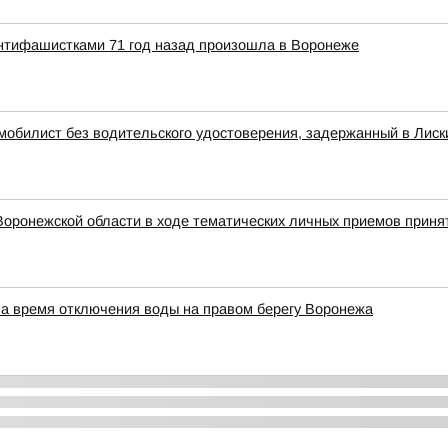
антифашистками 71 год назад произошла в Воронеже
омобилист без водительского удостоверения, задержанный в Лиск
оронежской области в ходе тематических личных приемов принят
на время отключения воды на правом берегу Воронежа