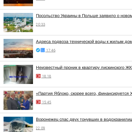
Посольство Украины в Польше заявило о новом
20:33
Адреса подвоза технической воды к жилым до
17:46
Неизвестный проник в квартиру лискинского Ж
18:18
«Партия Яблоко, скорее всего, финансируется
15:45
Воронежец спас двух тонувших в водохранилищ
22:09