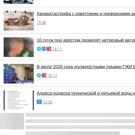
Авиакатастрофа с советскими и норвежскими 
19:08
10 суток под арестом проведёт нетрезвый авт
18:11
В июле 2026 года должностными лицами ГЖИ В
18:11
Адреса подвоза технической и питьевой воды 
15:59