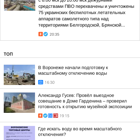
с 8.00 мск до 20.00 мск дежурными
средствами ПВО перехвачены и уничтожены
75 украинских беспилотных летательных
аппаратов самолетного типа над
территориями Белгородской, Брянской...
20:35
ТОП
В Воронеже начали подготовку к
масштабному отключению воды
16:30
Александр Гусев: Провёл выездное
совещание в Доме Гарденина – проверил
готовность к открытию музейной экспозиции
19:15
Где искать воду во время масштабного
отключения?