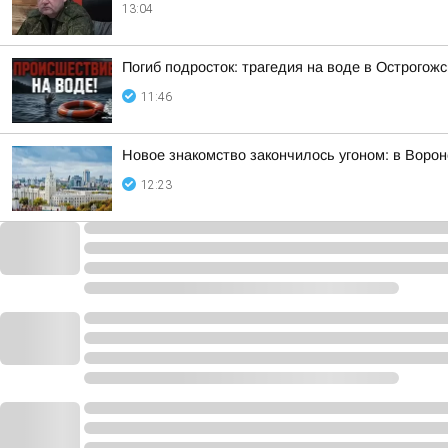
13:04
Погиб подросток: трагедия на воде в Острогож
11:46
Новое знакомство закончилось угоном: в Воро
12:23