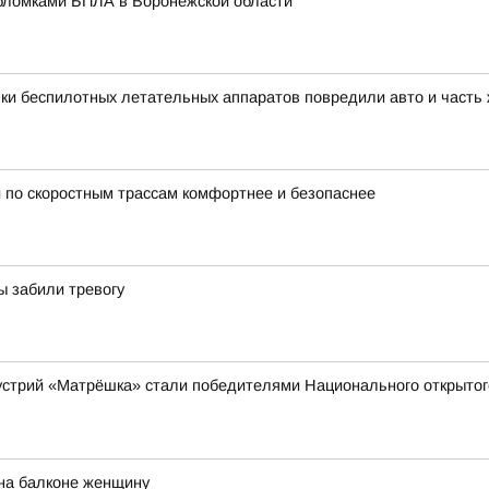
бломками БПЛА в Воронежской области
ки беспилотных летательных аппаратов повредили авто и часть
 по скоростным трассам комфортнее и безопаснее
ы забили тревогу
устрий «Матрёшка» стали победителями Национального открытог
на балконе женщину