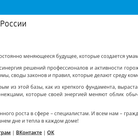
 России
постоянно меняющееся будущее, которые создается умам
 синергия решений профессионалов и активности горож
рмы, своды законов и правил, которые делают среду ко
орым из этой базы, как из крепкого фундамента, вырас
ежцами, которые своей энергией меняют облик обычных
ного роста в сфере – специалистам. И всем нам – граж
шнем дне и тепла в каждом доме!
грам
|
ВКонтакте
|
ОК