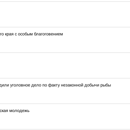
го края с особым благоговением
дили уголовное дело по факту незаконной добычи рыбы
жская молодежь