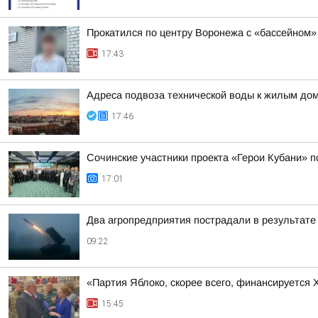
Прокатился по центру Воронежа с «бассейном»
17:43
Адреса подвоза технической воды к жилым до
17:46
Сочинские участники проекта «Герои Кубани» 
17:01
Два агропредприятия пострадали в результате
09:22
«Партия Яблоко, скорее всего, финансируется
15:45