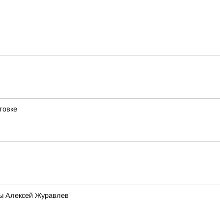
товке
мы Алексей Журавлев