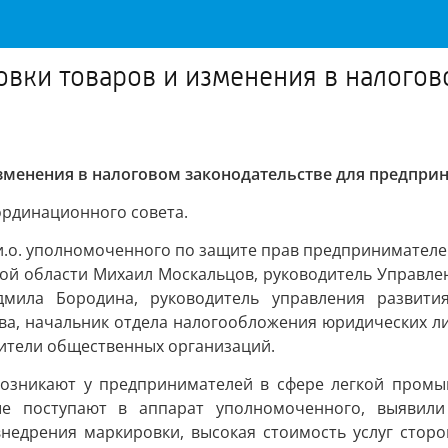
вки товаров и изменения в налогов
зменения в налоговом законодательстве для предпри
ординационного совета.
 и.о. уполномоченного по защите прав предпринимател
кой области Михаил Москальцов, руководитель Управле
дмила Бородина, руководитель управления развития
а, начальник отдела налогообложения юридических ли
вители общественных организаций.
возникают у предпринимателей в сфере легкой пром
ые поступают в аппарат уполномоченного, выявил
недрения маркировки, высокая стоимость услуг сторо