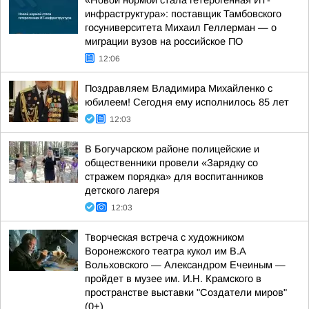
«Новой нормой стала гетерогенная ИТ-
инфраструктура»: поставщик Тамбовского
госуниверситета Михаил Геллерман — о
миграции вузов на российское ПО
12:06
Поздравляем Владимира Михайленко с
юбилеем! Сегодня ему исполнилось 85 лет
12:03
В Богучарском районе полицейские и
общественники провели «Зарядку со
стражем порядка» для воспитанников
детского лагеря
12:03
Творческая встреча с художником
Воронежского театра кукол им В.А
Вольховского — Александром Ечеиным —
пройдет в музее им. И.Н. Крамского в
пространстве выставки "Создатели миров"
(0+)