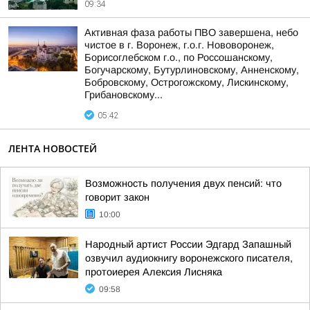
09:34
Активная фаза работы ПВО завершена, небо
чистое в г. Воронеж, г.о.г. Нововоронеж,
Борисоглебском г.о., по Россошанскому,
Богучарскому, Бутурлиновскому, Анненскому,
Бобровскому, Острогожскому, Лискинскому,
Грибановскому...
05:42
ЛЕНТА НОВОСТЕЙ
Возможность получения двух пенсий: что
говорит закон
10:00
Народный артист России Эдгард Запашный
озвучил аудиокнигу воронежского писателя,
протоиерея Алексия Лисняка
09:58