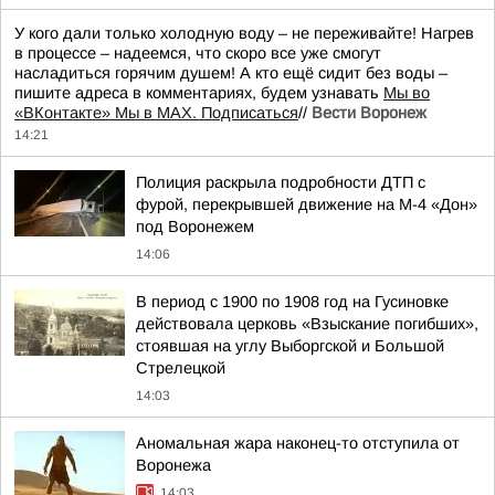
У кого дали только холодную воду – не переживайте! Нагрев
в процессе – надеемся, что скоро все уже смогут
насладиться горячим душем! А кто ещё сидит без воды –
пишите адреса в комментариях, будем узнавать
Мы во
«ВКонтакте» Мы в MAX. Подписаться
//
Вести Воронеж
14:21
Полиция раскрыла подробности ДТП с
фурой, перекрывшей движение на М-4 «Дон»
под Воронежем
14:06
В период с 1900 по 1908 год на Гусиновке
действовала церковь «Взыскание погибших»,
стоявшая на углу Выборгской и Большой
Стрелецкой
14:03
Аномальная жара наконец-то отступила от
Воронежа
14:03