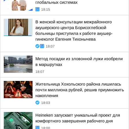
глобальных системах
18:15
В женской консультации межрайонного
акушерского центра Борисоглебской
больницы приступила к работе акушер-
гинеколог Евгения Тихонычева
18:07
Метод посадки из зловонной лужи изобрели
в маршрутках
18:07
Жительница Хохольского района лишилась
почти миллиона рублей, решив приумножить
накопления
18:03
Heineken запускает уникальный проект для
комфортного завершения рабочего дня
18:00