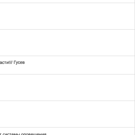
асти!//
Гусев
ют системы оповещения