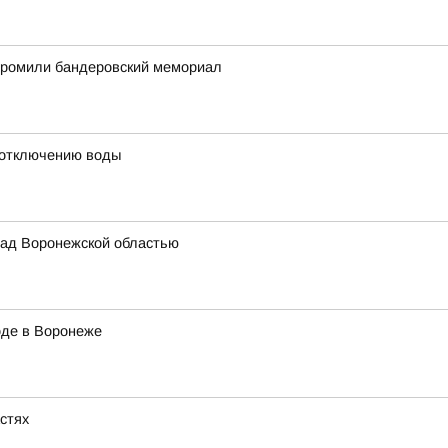
згромили бандеровский мемориал
 отключению воды
ад Воронежской областью
оде в Воронеже
астях