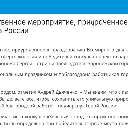
твенное мероприятие, приуроченно
в России
ятие, приуроченное к празднованию Всемирного дня о
феры экологии и победителей конкурса проектов парк
ронежа Сергей Петрин и председатель Воронежской горо
ональным праздником и поблагодарил работников горо
родом, отметил Андрей Дьяченко. – Мы видим, что с к
Вы делаете всё, чтобы сохранить его уникальную приро
ей благородной работе! – подчеркнул Герой России.
 участие в конкурсе «Зеленый город, который постро
 Было определено три победителя. Первое место полу