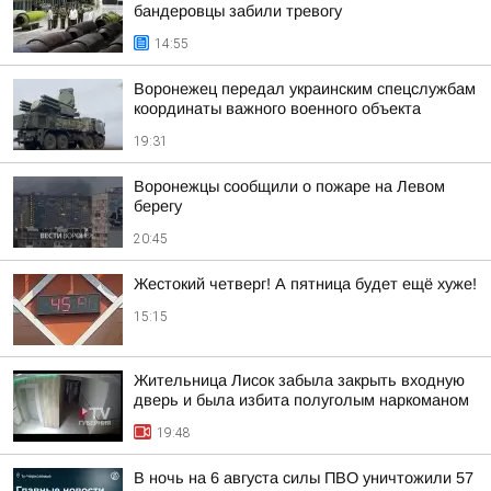
бандеровцы забили тревогу
14:55
Воронежец передал украинским спецслужбам
координаты важного военного объекта
19:31
Воронежцы сообщили о пожаре на Левом
берегу
20:45
Жестокий четверг! А пятница будет ещё хуже!
15:15
Жительница Лисок забыла закрыть входную
дверь и была избита полуголым наркоманом
19:48
В ночь на 6 августа силы ПВО уничтожили 57