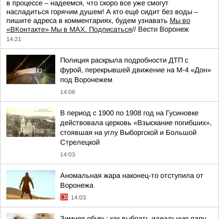
в процессе – надеемся, что скоро все уже смогут
насладиться горячим душем! А кто ещё сидит без воды –
пишите адреса в комментариях, будем узнавать
Мы во
«ВКонтакте» Мы в MAX. Подписаться
//
Вести Воронеж
14:21
Полиция раскрыла подробности ДТП с
фурой, перекрывшей движение на М-4 «Дон»
под Воронежем
14:06
В период с 1900 по 1908 год на Гусиновке
действовала церковь «Взыскание погибших»,
стоявшая на углу Выборгской и Большой
Стрелецкой
14:03
Аномальная жара наконец-то отступила от
Воронежа
14:03
Зимняя обувь: как выбрать идеальную пару