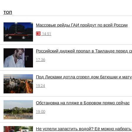
ТОП
Массовые рейды ГАИ пройдут по всей России
14:51
Российский диджей пропал в Таиланде перед 
17:36
Под Лисками дотла сгорел дом батюшки и мат
19:24
Обстановка на пляже в Боровом прямо сейчас
19:00
Не успели запастить водой? Её можно набрать