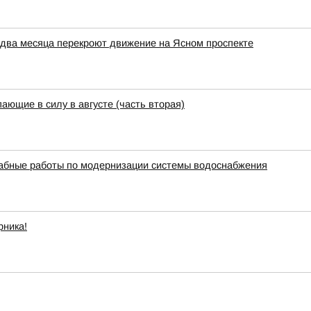
 два месяца перекроют движение на Ясном проспекте
ающие в силу в августе (часть вторая)
бные работы по модернизации системы водоснабжения
рника!