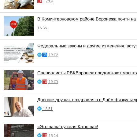
12:09
В Коминтерновском районе Воронежа почти на
16:36
Федеральные законы и другие изменения, вступ
13:03
Специалисты РВКВоронеж продолжают масшта
13:09
Дорогие друзья, поздравляю с Днём физкульту
13:51
«Это наша русская Катюша»!
15:24