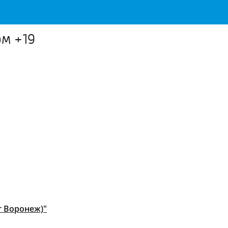
ом +19
т Воронеж)"