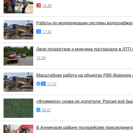
15:39
Работы по модернизации системы водоснабжен
17:42
Двое подростков и мужчина пострадали в ДТП 
19:36
Масштабная работа на объектах РВК-Воронеж
17:07
«Фламинго» снова не долетели: Россия всё бы
09:07
В Аннинском районе полицейские присоединили