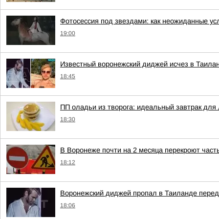
Фотосессия под звездами: как неожиданные ус
19:00
Известный воронежский диджей исчез в Таила
18:45
ПП оладьи из творога: идеальный завтрак для
18:30
В Воронеже почти на 2 месяца перекроют част
18:12
Воронежский диджей пропал в Таиланде пере
18:06