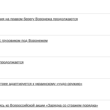
ия на правом берегу Воронежа продолжаются
с грузовиком под Воронежем
 продолжается
стрее адаптируется к украинскому «чудо-оружию»
сь ко Всероссийской акции «Зарядка со стражем порядка»