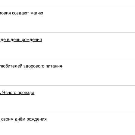
ловия создают магию
нде в день рождения
 любителей здорового питания
ь Ясного проезда
д своим днём рождения