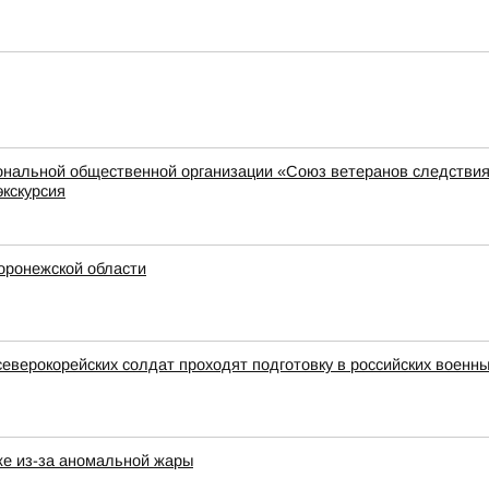
иональной общественной организации «Союз ветеранов следстви
экскурсия
Воронежской области
северокорейских солдат проходят подготовку в российских военны
же из-за аномальной жары