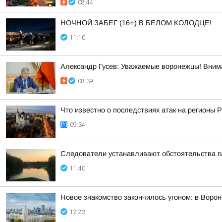
08:44
НОЧНОЙ ЗАБЕГ (16+) В БЕЛОМ КОЛОДЦЕ!
11:10
Александр Гусев: Уважаемые воронежцы! Внима
08:39
Что известно о последствиях атак на регионы 
09:34
Следователи устанавливают обстоятельства ги
11:40
Новое знакомство закончилось угоном: в Воро
12:23