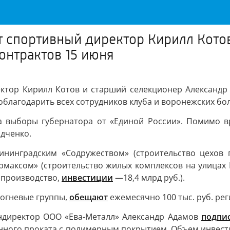
т спортивный директор Кирилл Кото
онтрактов 15 июня
тор Кирилл Котов и старший селекционер Александр 
облагодарить всех сотрудников клуба и воронежских бол
 выборы губернатора от «Единой России». Помимо в
адченко.
лининградским «Содружеством» (строительство цехо
рмаксом» (строительство жилых комплексов на улицах
 производство,
инвестиции
—18,4 млрд руб.).
 огневые группы,
обещают
ежемесячно 100 тыс. руб. ре
ндиректор ООО «Ева-Металл» Александр Адамов
подпи
нного проката с полимерным покрытием. Объем инвести