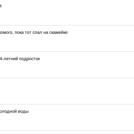
й
мого, пока тот спал на скамейке
14-летний подросток
холодной воды