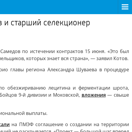
в и старший селекционер
Самедов по истечении контрактов 15 июня. «Это был
ельщиков, которых знает вся страна», — заявил Котов.
рио главы региона Александра Шуваева в процедуре
в по обезжириванию лецитина и ферментации шрота,
 Бойцов 9-й дивизии и Моковской,
вложения
— свыше
гиональной выплаты.
сали
на ПМЭФ соглашение о создании на территории
ций не раскрывается. «Проект — большой шаг вперед