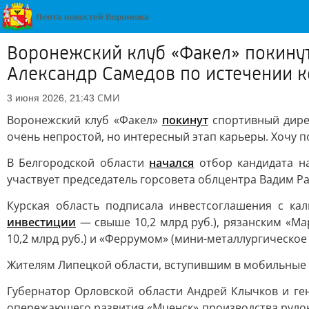
Воронежский клуб «Факел» покину
Александр Самедов по истечении к
СМИ
3 июня 2026, 21:43
Воронежский клуб «Факел»
покинут
спортивный дирек
очень непростой, но интересный этап карьеры. Хочу п
В Белгородской области
начался
отбор кандидата на
участвует председатель горсовета облцентра Вадим Р
Курская область подписала инвестсоглашения с ка
инвестиции
— свыше 10,2 млрд руб.), рязанским «Ма
10,2 млрд руб.) и «Феррумом» (мини-металлургическое
Жителям Липецкой области, вступившим в мобильные
Губернатор Орловской области Андрей Клычков и ге
опережающего развития «Мценск» производства руло