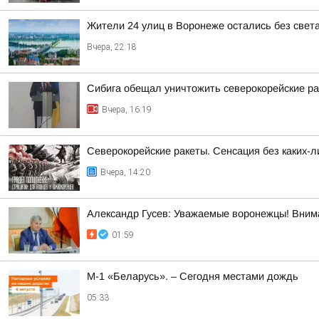
Жители 24 улиц в Воронеже остались без света
Вчера, 22:18
Сибига обещал уничтожить северокорейские р
Вчера, 16:19
Северокорейские ракеты. Сенсация без каких-л
Вчера, 14:20
Александр Гусев: Уважаемые воронежцы! Внима
01:59
М-1 «Беларусь». – Сегодня местами дождь
05:33