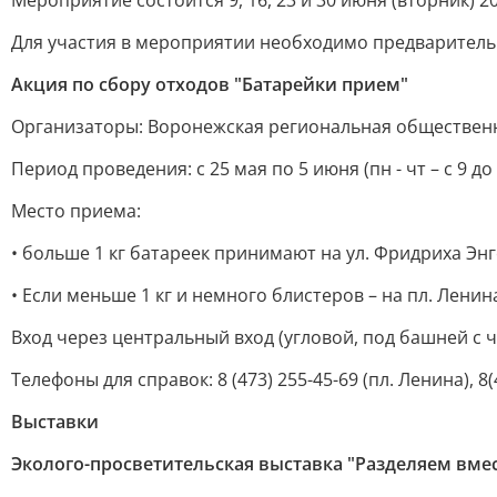
Мероприятие состоится 9, 16, 23 и 30 июня (вторник) 
Для участия в мероприятии необходимо предварительн
Акция по сбору отходов "Батарейки прием"
Организаторы: Воронежская региональная общественн
Период проведения: с 25 мая по 5 июня (пн - чт – с 9 до 1
Место приема:
• больше 1 кг батареек принимают на ул. Фридриха Эн
• Если меньше 1 кг и немного блистеров – на пл. Ленина
Вход через центральный вход (угловой, под башней с ч
Телефоны для справок: 8 (473) 255-45-69 (пл. Ленина), 8
Выставки
Эколого-просветительская выставка "Разделяем вме