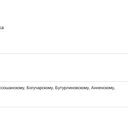
жа
оссошанскому, Богучарскому, Бутурлиновскому, Анненскому,