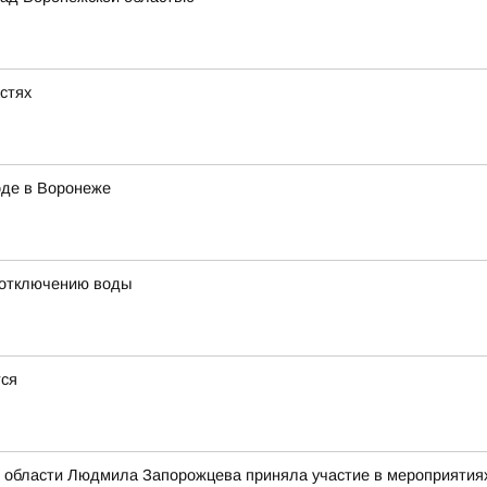
астях
оде в Воронеже
 отключению воды
тся
 области Людмила Запорожцева приняла участие в мероприятиях