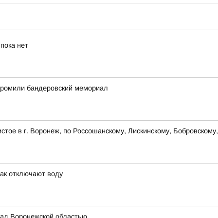
пока нет
згромили бандеровский мемориал
стое в г. Воронеж, по Россошанскому, Лискинскому, Бобровскому
как отключают воду
ад Воронежской областью