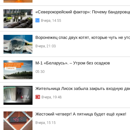
«Северокорейский фактор»: Почему бандеровц
Вчера, 14:55
Воронежец спас двух котят, которые чуть не у
Вчера, 21:03
М-1 «Беларусь». – Утром без осадков
05:30
Жительница Лисок забыла закрыть входную дв
Вчера, 19:48
Жестокий четверг! А пятница будет ещё хуже!
Вчера, 15:15