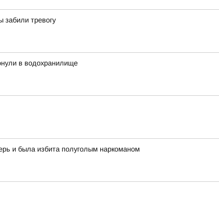
ы забили тревогу
тонули в водохранилище
ерь и была избита полуголым наркоманом