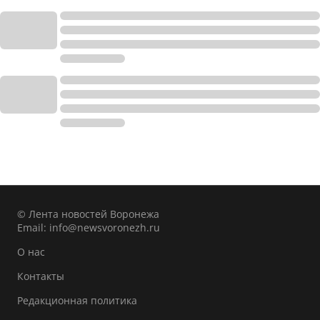
© Лента новостей Воронежа
Email:
info@newsvoronezh.ru
О нас
Контакты
Редакционная политика