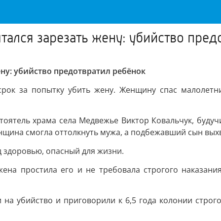
тался зарезать жену: убийство пред
ену: убийство предотвратил ребёнок
срок за попытку убить жену. Женщину спас малолетн
тоятель храма села Медвежье Виктор Ковальчук, будуч
женщина смогла оттолкнуть мужа, а подбежавший сын вых
 здоровью, опасный для жизни.
 жена простила его и не требовала строгого наказания
на убийство и приговорили к 6,5 года колонии строго