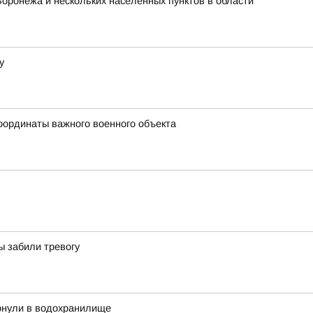
Воронежа и нескольких населенных пунктов в области
у
оординаты важного военного объекта
ы забили тревогу
тонули в водохранилище