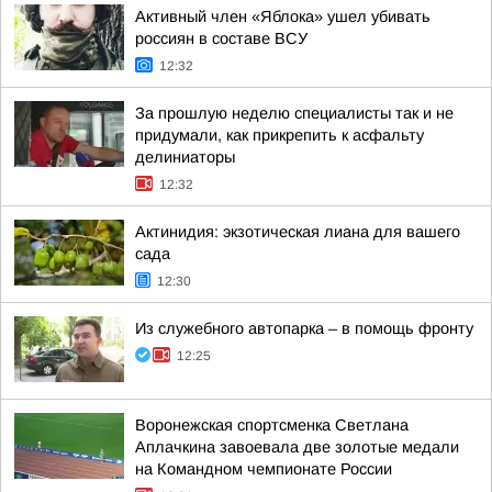
Активный член «Яблока» ушел убивать
россиян в составе ВСУ
12:32
За прошлую неделю специалисты так и не
придумали, как прикрепить к асфальту
делиниаторы
12:32
Актинидия: экзотическая лиана для вашего
сада
12:30
Из служебного автопарка – в помощь фронту
12:25
Воронежская спортсменка Светлана
Аплачкина завоевала две золотые медали
на Командном чемпионате России